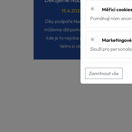
Děkujeme Nadaci ČEZ
Měřicí cookie
15.4.2026
Pomáhají nám anony
Díky podpoře Nadace ČEZ
Má
můžeme dál pomáhat tam,
kde je to nejvíce potřeba!
Marketingové
Velmi si vá...
Slouží pro personali
Zamítnout vše