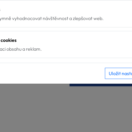
Nové týmy u Hafíka
s
mně vyhodnocovat návštěvnost a zlepšovat web.
4.7.2026
me velkou radost z nových
týmů, které završily svou
30.6.2026
 cookies
přípravu pro poskytování
Pes ve službách za asiste
zaci obsahu a reklam.
služeb za...
zvířat pracuje. Ale ptá s
někdo, jestli on sám chce?
🐶...
Uložit nast