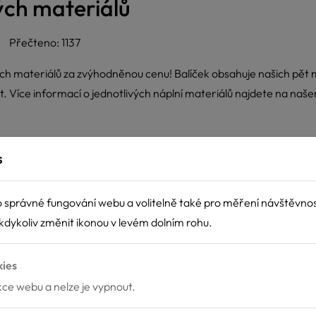
ých materiálů
Přečteno: 1137
ckých materiálů za zvýhodněnou cenu! Balíček obsahuje našich pět
at. Více informací o jednotlivých náplní materiálů najdete na na
s
 správné fungování webu a volitelně také pro měření návštěvno
dykoliv změnit ikonou v levém dolním rohu.
kies
nkce webu a nelze je vypnout.