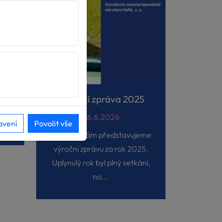
Projekt V4 AAS Volunteers
nce
e
Výroční zpráva 2025
 🐾
26.6.2026
avení
Povolit vše
S radostí vám představujeme
výroční zprávu za rok 2025.
Uplynulý rok byl plný setkání,
no...