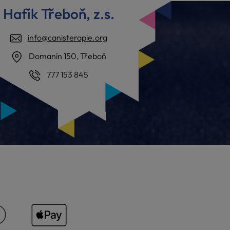
Hafík Třeboň, z.s.
info@canisterapie.org
Domanín 150, Třeboň
777 153 845