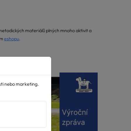
 metodických materiálů plných mnoho aktivit a
šem
eshopu
.
sti nebo marketing.