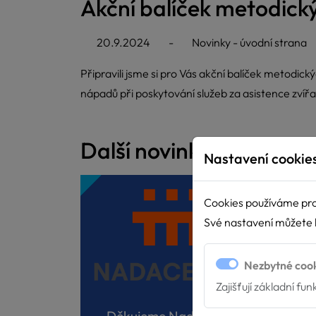
Akční balíček metodick
20.9.2024
-
Novinky - úvodní strana
Připravili jsme si pro Vás akční balíček metodi
nápadů při poskytování služeb za asistence zvíř
Další novinky
Nastavení cookie
Cookies používáme pro
Své nastavení můžete k
Nezbytné coo
Zajišťují základní fu