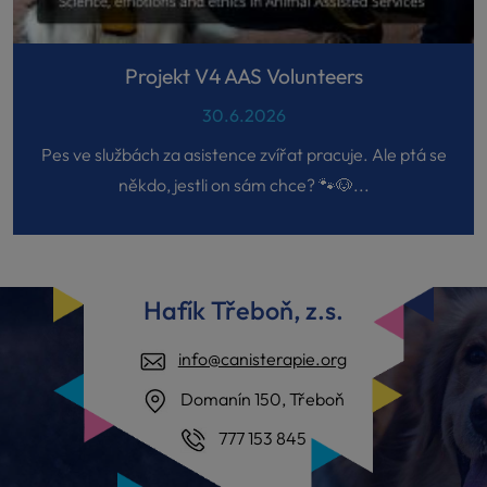
Projekt V4 AAS Volunteers
30.6.2026
Pes ve službách za asistence zvířat pracuje. Ale ptá se
někdo, jestli on sám chce? 🐾🐶...
Hafík Třeboň, z.s.
info@canisterapie.org
Domanín 150, Třeboň
777 153 845