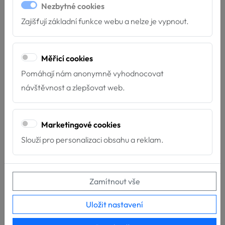
Nezbytné cookies
Zajišťují základní funkce webu a nelze je vypnout.
Měřicí cookies
Pomáhají nám anonymně vyhodnocovat
návštěvnost a zlepšovat web.
Marketingové cookies
Slouží pro personalizaci obsahu a reklam.
Děkujeme Nadaci ČEZ
15.4.2026
Zamítnout vše
Díky podpoře Nadace ČEZ můžeme dál pomáhat tam,
Uložit nastavení
kde je to nejvíce potřeba! Velmi si vá...