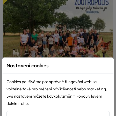
Nastavení cookies
15. Hafíkův tábor 2026
Cookies používáme pro správné fungování webu a
volitelně také pro měření návštěvnosti nebo marketing.
8.8.2026
Své nastavení můžete kdykoliv změnit ikonou v levém
Město Zootropolis potřebovalo hrdiny a našlo je na
dolním rohu.
Hafíkově táboře. Letošní Hafíkácký...