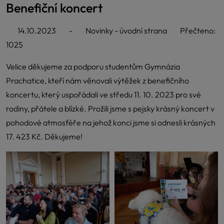
Benefiční koncert
14.10.2023
-
Novinky - úvodní strana
Přečteno:
1025
Velice děkujeme za podporu studentům Gymnázia
Prachatice, kteří nám věnovali výtěžek z benefičního
koncertu, který uspořádali ve středu 11. 10. 2023 pro své
rodiny, přátele a blízké. Prožili jsme s pejsky krásný koncert v
pohodové atmosféře na jehož konci jsme si odnesli krásných
17. 423 Kč. Děkujeme!