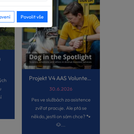
avení
Povolit vše
a
Projekt V4 AAS Volunteers
ých
u
30.6.2026
í
Pes ve službách za asistence
zvířat pracuje. Ale ptá se
někdo, jestli on sám chce? 🐾
🐶...