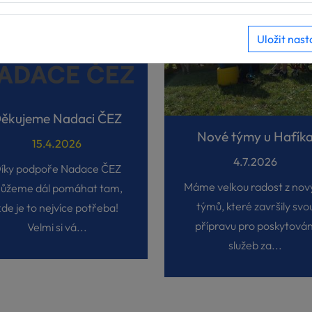
Uložit nast
ěkujeme Nadaci ČEZ
Nové týmy u Hafík
15.4.2026
4.7.2026
íky podpoře Nadace ČEZ
Máme velkou radost z nov
ůžeme dál pomáhat tam,
týmů, které završily svo
kde je to nejvíce potřeba!
přípravu pro poskytován
Velmi si vá...
služeb za...