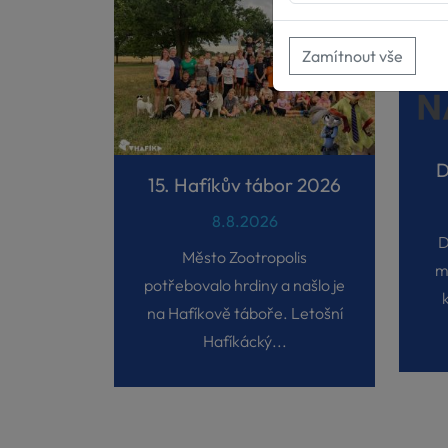
Zamítnout vše
D
15. Hafíkův tábor 2026
8.8.2026
D
Město Zootropolis
m
potřebovalo hrdiny a našlo je
na Hafíkově táboře. Letošní
Hafíkácký...