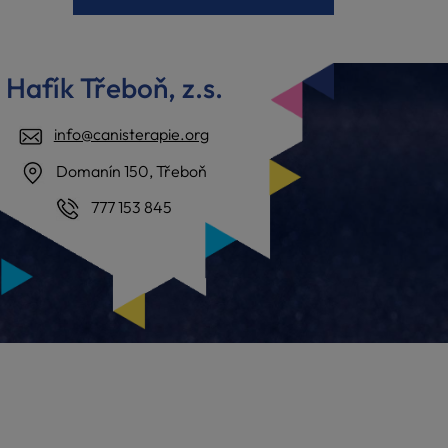
Hafík Třeboň, z.s.
info@canisterapie.org
Domanín 150, Třeboň
777 153 845