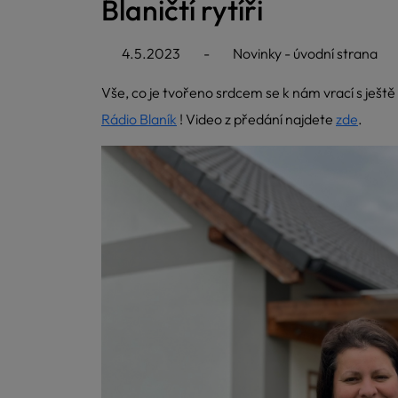
Blaničtí rytíři
4.5.2023
-
Novinky - úvodní strana
Vše, co je tvořeno srdcem se k nám vrací s ještě 
Rádio Blaník
! Video z předání najdete
zde
.