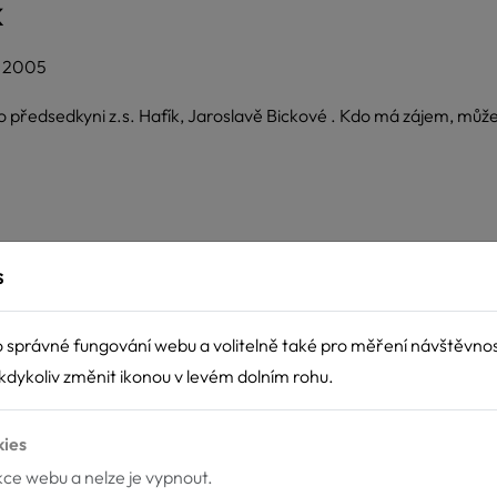
k
: 2005
předsedkyni z.s. Hafík, Jaroslavě Bickové . Kdo má zájem, můžete 
s
 správné fungování webu a volitelně také pro měření návštěvno
dykoliv změnit ikonou v levém dolním rohu.
kies
nkce webu a nelze je vypnout.