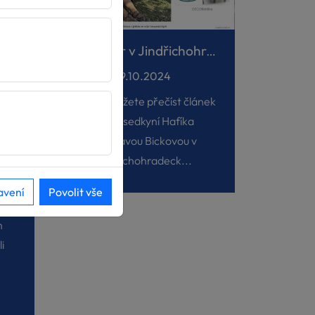
Rozhovor v Jindřichohradeckých listech
19.10.2024
Nově si můžete přečíst článek
s předsedkyní Hafíka
Jaroslavou Bickovou v
Jindřichohradeck...
5
avení
Povolit vše
n
i