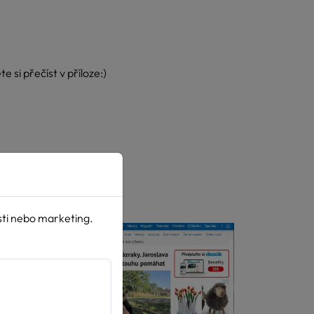
si přečíst v příloze:)
sti nebo marketing.