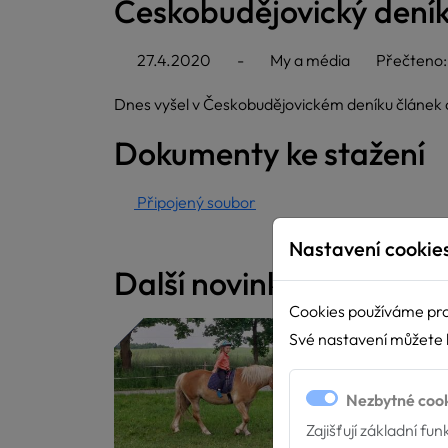
Českobudějovický dení
27.4.2020
-
My a média
Přečteno
Dnes vyšel v Českobudějovickém deníku článek o 
Dokumenty ke stažení
Připojený soubor
Nastavení cookie
Další novinky
Cookies používáme pro
Své nastavení můžete k
Nezbytné coo
Zajišťují základní fu