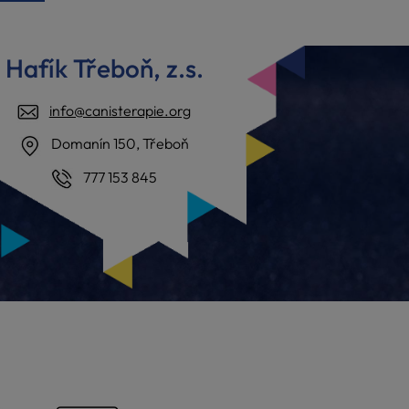
Hafík Třeboň, z.s.
info@canisterapie.org
Domanín 150, Třeboň
777 153 845