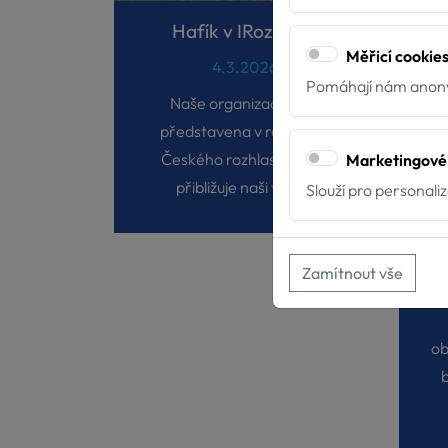
Hafík v IRozhlasu
Měřicí cookie
4.3.2026
Pomáhají nám anony
Naše organizace byla
představena v reportáži
Českého rozhlasu, která
Marketingové
přibližuje naši více...
Slouží pro personali
Zamítnout vše
ob