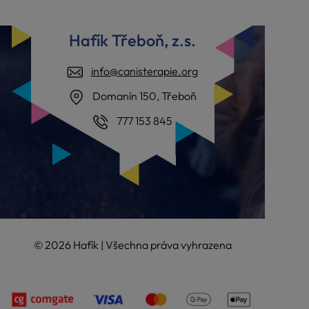
Hafík Třeboň, z.s.
info@canisterapie.org
Domanín 150, Třeboň
777 153 845
© 2026 Hafík | Všechna práva vyhrazena