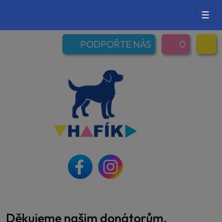
☰
PODPOŘTE NÁS
0
Děkujeme našim donátorům,