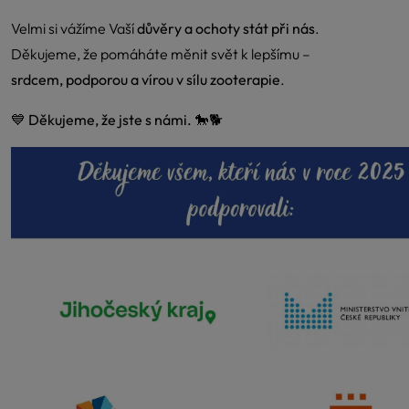
Velmi si vážíme Vaší
důvěry a ochoty stát při nás
.
Děkujeme, že pomáháte měnit svět k lepšímu –
srdcem, podporou a vírou v sílu zooterapie
.
💙
Děkujeme, že jste s námi.
🐎🐕