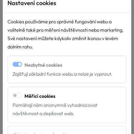
Nastavení cookies
Velmi si vá...
Cookies používáme pro správné fungování webu a
volitelně také pro měření návštěvnosti nebo marketing.
Své nastavení můžete kdykoliv změnit ikonou v levém
dolním rohu.
Nezbytné cookies
Zajišťují základní funkce webu a nelze je vypnout.
Měřicí cookies
Pomáhají nám anonymně vyhodnocovat
Nové týmy u Hafíka
návštěvnost a zlepšovat web.
4.7.2026
Máme velkou radost z nových týmů, které