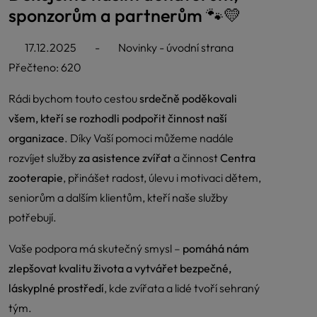
sponzorům a partnerům 🐾💛
17.12.2025
-
Novinky - úvodní strana
Přečteno: 620
Rádi bychom touto cestou
srdečně poděkovali
všem, kteří se rozhodli podpořit činnost naší
organizace
. Díky Vaší pomoci můžeme nadále
rozvíjet služby
za asistence zvířat
a činnost
Centra
zooterapie
, přinášet radost, úlevu i motivaci dětem,
seniorům a dalším klientům, kteří naše služby
potřebují.
Vaše podpora má skutečný smysl –
pomáhá nám
zlepšovat kvalitu života a vytvářet bezpečné,
láskyplné prostředí
, kde zvířata a lidé tvoří sehraný
tým.