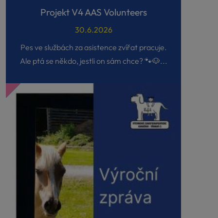
Projekt V4 AAS Volunteers
30.6.2026
Pes ve službách za asistence zvířat pracuje.
Ale ptá se někdo, jestli on sám chce? 🐾🐶...