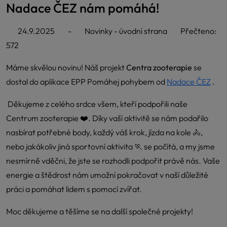
Nadace ČEZ nám pomáhá!
24.9.2025
-
Novinky - úvodní strana
Přečteno:
572
Máme skvělou novinu! Náš projekt
Centra zooterapie
se
dostal do aplikace EPP Pomáhej pohybem od
Nadace ČEZ
.
Děkujeme z celého srdce všem, kteří podpořili naše
Centrum zooterapie ❤️. Díky vaší aktivitě se nám podařilo
nasbírat potřebné body, každý váš krok, jízda na kole 🚴,
nebo jakákoliv jiná sportovní aktivita 🏃 se počítá, a my jsme
nesmírně vděčni, že jste se rozhodli podpořit právě nás. Vaše
energie a štědrost nám umožní pokračovat v naší důležité
práci a pomáhat lidem s pomocí zvířat.
Moc děkujeme a těšíme se na další společné projekty!