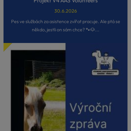
Projekt V4 AAS Volunteers
30.6.2026
Pes ve službách za asistence zvířat pracuje. Ale ptá se
někdo, jestli on sám chce? 🐾🐶...