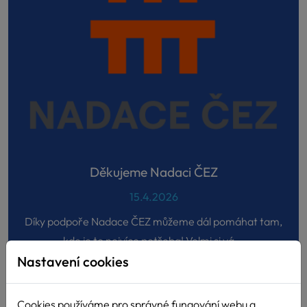
Děkujeme Nadaci ČEZ
15.4.2026
Díky podpoře Nadace ČEZ můžeme dál pomáhat tam,
kde je to nejvíce potřeba! Velmi si vá...
Nastavení cookies
Cookies používáme pro správné fungování webu a