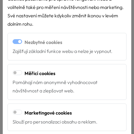
volitelně také pro měření návštěvnosti nebo marketing.
Své nastavení můžete kdykoliv změnit ikonou v levém
dolním rohu.
Nezbytné cookies
Zajišťují základní funkce webu a nelze je vypnout.
Měřicí cookies
Pomáhají nám anonymně vyhodnocovat
Nové týmy u Hafíka
návštěvnost a zlepšovat web.
4.7.2026
Máme velkou radost z nových týmů, které završily
Marketingové cookies
svou přípravu pro poskytování služeb za...
Slouží pro personalizaci obsahu a reklam.