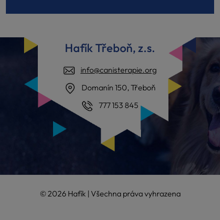
Hafík Třeboň, z.s.
info@canisterapie.org
Domanín 150, Třeboň
777 153 845
© 2026 Hafík | Všechna práva vyhrazena