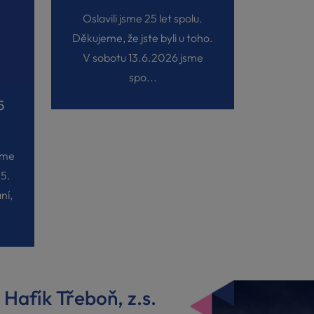
Oslavili jsme 25 let spolu.
Děkujeme, že jste byli u toho.
V sobotu 13.6.2026 jsme
spo...
5
eme
25.
ní,
Hafík Třeboň, z.s.