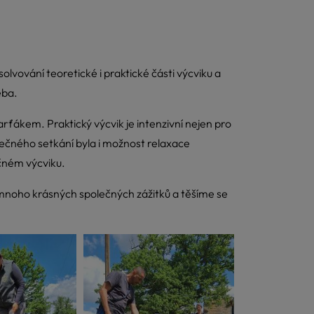
lvování teoretické i praktické části výcviku a
eba.
ťákem. Praktický výcvik je intenzivní nejen pro
ěrečného setkání byla i možnost relaxace
čném výcviku.
mnoho krásných společných zážitků a těšíme se