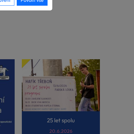
avení
Povolit vše
25 let spolu
20.6.2026