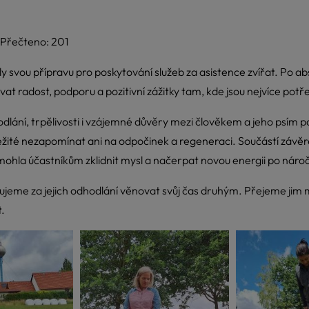
Přečteno: 201
 svou přípravu pro poskytování služeb za asistence zvířat. Po abso
at radost, podporu a pozitivní zážitky tam, kde jsou nejvíce potř
ní, trpělivosti i vzájemné důvěry mezi člověkem a jeho psím par
důležité nezapomínat ani na odpočinek a regeneraci. Součástí záv
mohla účastníkům zklidnit mysl a načerpat novou energii po náro
me za jejich odhodlání věnovat svůj čas druhým. Přejeme jim 
t.