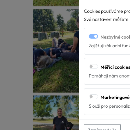
Cookies používáme pro
Své nastavení můžete k
Nezbytné coo
Zajišťují základní fu
Měřicí cookie
Pomáhají nám anony
Marketingové
Slouží pro personali