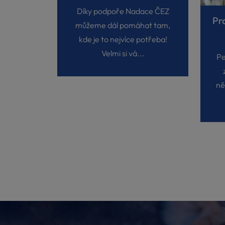
Díky podpoře Nadace ČEZ
můžeme dál pomáhat tam,
kde je to nejvíce potřeba!
Velmi si vá...
Pe
ně