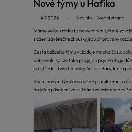
Nové týmy u Hafíka
4.7.2026
-
Novinky - úvodní strana
Máme velkou radost z nových týmů, které završily
složení závěrečné zkoušky jsou připraveny rozdáv
Cesta každého týmu vyžaduje mnoho času, odhodlá
dobrovolníky, ale také pro jejich psy. Proto je 
prostřednictvím techniky Access Bars, která po
Všem novým týmům srdečně gratulujeme a děkuje
na jejich působení ve službách za asistence zvířa