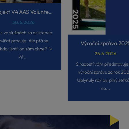
Projekt V4 AAS Volunteers
30.6.2026
s ve službách za asistence
zvířat pracuje. Ale ptá se
Výroční zpráva 202
kdo, jestli on sám chce? 🐾
26.6.2026
🐶...
S radostí vám představuj
výroční zprávu za rok 20
Uplynulý rok byl plný setká
no...