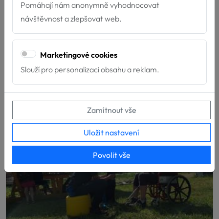
Pomáhají nám anonymně vyhodnocovat
návštěvnost a zlepšovat web.
Děkujeme Nadaci ČEZ
15.4.2026
Marketingové cookies
Díky podpoře Nadace ČEZ můžeme dál pomáhat tam,
Slouží pro personalizaci obsahu a reklam.
kde je to nejvíce potřeba! Velmi si vá...
Zamítnout vše
Uložit nastavení
Povolit vše