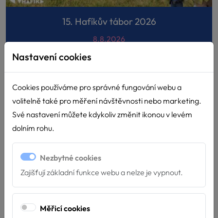
15. Hafíkův tábor 2026
8.8.2026
Nastavení cookies
Město Zootropolis potřebovalo hrdiny a našlo je na
Hafíkově táboře. Letošní Hafíkácký...
Cookies používáme pro správné fungování webu a
volitelně také pro měření návštěvnosti nebo marketing.
Své nastavení můžete kdykoliv změnit ikonou v levém
dolním rohu.
Nezbytné cookies
Zajišťují základní funkce webu a nelze je vypnout.
Měřicí cookies