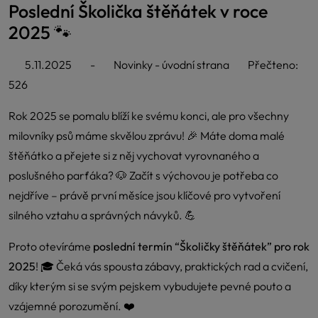
Poslední Školička štěňátek v roce
2025 🐾
5.11.2025
-
Novinky - úvodní strana
Přečteno:
526
Rok 2025 se pomalu blíží ke svému konci, ale pro všechny
milovníky psů máme skvělou zprávu! 🎉 Máte doma malé
štěňátko a přejete si z něj vychovat vyrovnaného a
poslušného parťáka? 🐶 Začít s výchovou je potřeba co
nejdříve – právě první měsíce jsou klíčové pro vytvoření
silného vztahu a správných návyků. 💪
Proto otevíráme
poslední termín “Školičky štěňátek” pro rok
2025
! 🎓 Čeká vás spousta zábavy, praktických rad a cvičení,
díky kterým si se svým pejskem vybudujete pevné pouto a
vzájemné porozumění. ❤️