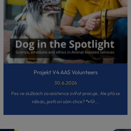
Projekt V4 AAS Volunteers
30.6.2026
Pes ve službách za asistence zvířat pracuje. Ale ptá se
někdo, jestli on sám chce? 🐾🐶...