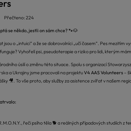
ers
Přečteno: 224
 ptá se někdo, jestli on sám chce?
🐾🐶
at jsou o „intuici“ a že se dobrovolníci „učí časem“. Pes mezitím vys
 funguje? Vyhořelí psi, pseudoterapie a riziko pro lidi, kterým m
národního úsilí o změnu této situace. Spolu s organizací Stowarz
ska a Ukrajiny jsme pracovali na projektu
V4 AAS Volunteers
– š
ky 🎥. To vše proto, aby služby za asistence zvířat v našem region
atrvalo:
R.M.O.N.Y., řeči psího těla 🐕 a reálných případových studiích z t