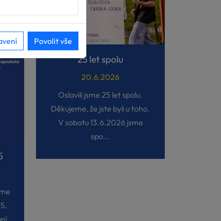
avení
Povolit vše
25 let spolu
20.6.2026
Oslavili jsme 25 let spolu.
Děkujeme, že jste byli u toho.
V sobotu 13.6.2026 jsme
spo...
5
eme
25.
ní,