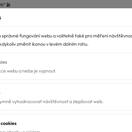
ti“
🎤
k dispozici je také polská zvuková stopa – ikona ozubeného kola 
s
ich pes dnes skutečně chce pracovat. ❤️🐾
 správné fungování webu a volitelně také pro měření návštěvno
dykoliv změnit ikonou v levém dolním rohu.
Maďarska, Polska a Slovenska prostřednictvím Visegradských gra
telnou regionální spolupráci ve střední Evropě.
kies
nkce webu a nelze je vypnout.
s
mně vyhodnocovat návštěvnost a zlepšovat web.
 cookies