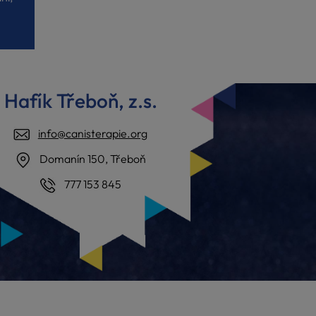
Hafík Třeboň, z.s.
info@canisterapie.org
Domanín 150, Třeboň
777 153 845