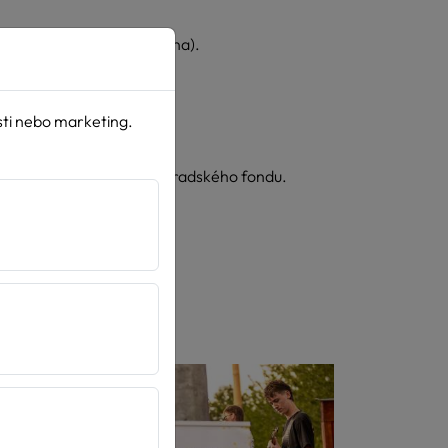
ve Vimeo → Audio → Polština).
sti nebo marketing.
ntů z Mezinárodního visegradského fondu.