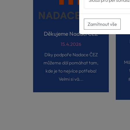
Slouží pro personali
Zamítnout vše
Děkujeme Nadaci ČEZ
15.4.2026
Díky podpoře Nadace ČEZ
Má
můžeme dál pomáhat tam,
kde je to nejvíce potřeba!
Velmi si vá...