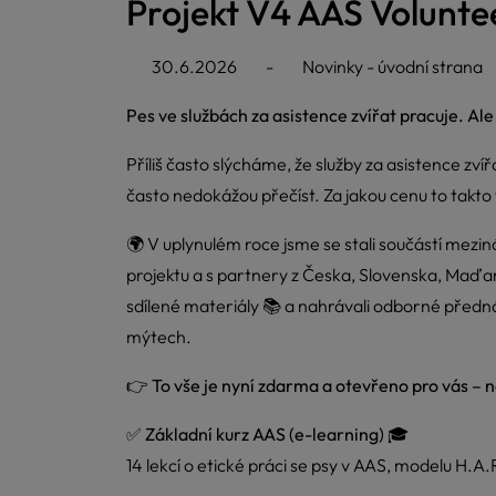
Projekt V4 AAS Volunte
30.6.2026
-
Novinky - úvodní strana
Pes ve službách za asistence zvířat pracuje. Ale
Příliš často slýcháme, že služby za asistence zvíř
často nedokážou přečíst. Za jakou cenu to takto
🌍 V uplynulém roce jsme se stali součástí mezi
projektu a s partnery z Česka, Slovenska, Maďar
sdílené materiály 📚 a nahrávali odborné přednáš
mýtech.
👉
To vše je nyní zdarma a otevřeno pro vás – n
✅
Základní kurz AAS (e-learning)
🎓
14 lekcí o etické práci se psy v AAS, modelu H.A.