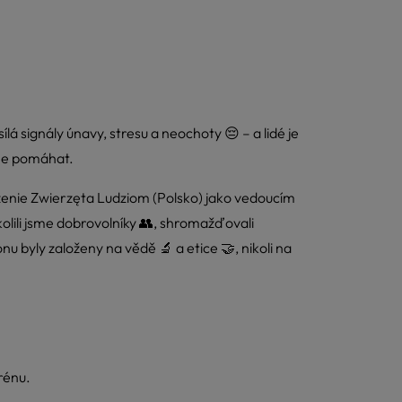
ílá signály únavy, stresu a neochoty 😔 – a lidé je
áme pomáhat.
yszenie Zwierzęta Ludziom (Polsko) jako vedoucím
kolili jsme dobrovolníky 👥, shromažďovali
u byly založeny na vědě 🔬 a etice 🤝, nikoli na
erénu.