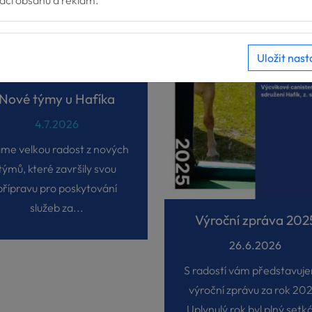
zaci obsahu a reklam.
Uložit nast
Nové týmy u Hafíka
4.7.2026
me velkou radost z nových
týmů, které završily svou
přípravu pro poskytování
služeb za...
Výroční zpráva 202
26.6.2026
S radostí vám představuj
výroční zprávu za rok 20
Uplynulý rok byl plný setká