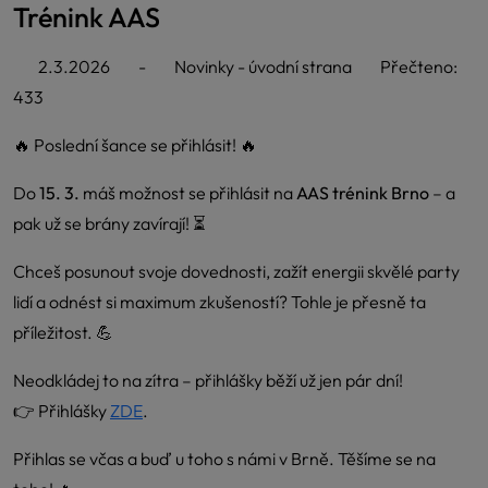
Trénink AAS
2.3.2026
-
Novinky - úvodní strana
Přečteno:
433
🔥 Poslední šance se přihlásit! 🔥
Do
15. 3.
máš možnost se přihlásit na
AAS trénink Brno
– a
pak už se brány zavírají! ⏳
Chceš posunout svoje dovednosti, zažít energii skvělé party
lidí a odnést si maximum zkušeností? Tohle je přesně ta
příležitost. 💪
Neodkládej to na zítra – přihlášky běží už jen pár dní!
👉 Přihlášky
ZDE
.
Přihlas se včas a buď u toho s námi v Brně. Těšíme se na