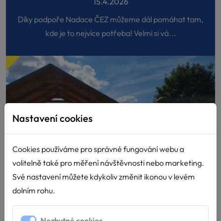
15.4.2026
Díky podpoře Nadace ČEZ můžeme dál pomáhat tam,
kde je to nejvíce potřeba! Velmi si vá...
Nastavení cookies
Cookies používáme pro správné fungování webu a
volitelně také pro měření návštěvnosti nebo marketing.
Své nastavení můžete kdykoliv změnit ikonou v levém
dolním rohu.
Nezbytné cookies