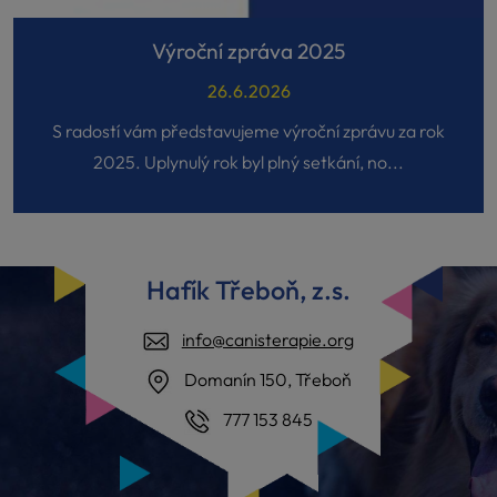
Výroční zpráva 2025
26.6.2026
S radostí vám představujeme výroční zprávu za rok
2025. Uplynulý rok byl plný setkání, no...
Hafík Třeboň, z.s.
info@canisterapie.org
Domanín 150, Třeboň
777 153 845