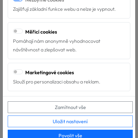
Nové týmy u Hafíka
Zajišťují základní funkce webu a nelze je vypnout.
4.7.2026
Máme velkou radost z nových týmů, které završily
Měřicí cookies
svou přípravu pro poskytování služeb za...
Pomáhají nám anonymně vyhodnocovat
návštěvnost a zlepšovat web.
Marketingové cookies
Slouží pro personalizaci obsahu a reklam.
Zamítnout vše
Uložit nastavení
Povolit vše