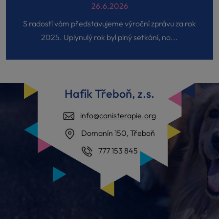
26.6.2026
S radostí vám představujeme výroční zprávu za rok
2025. Uplynulý rok byl plný setkání, no...
Hafík Třeboň, z.s.
info@canisterapie.org
Domanín 150, Třeboň
777 153 845