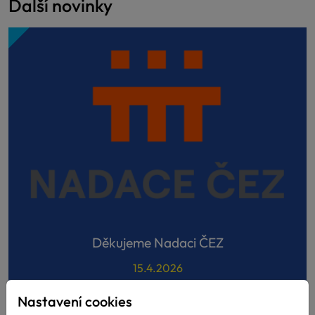
Další novinky
Děkujeme Nadaci ČEZ
15.4.2026
Díky podpoře Nadace ČEZ můžeme dál pomáhat tam,
Nastavení cookies
kde je to nejvíce potřeba! Velmi si vá...