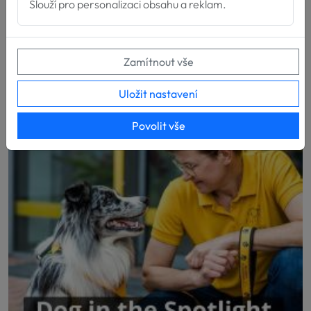
Slouží pro personalizaci obsahu a reklam.
Máme velkou radost z nových týmů, které završily
svou přípravu pro poskytování služeb za...
Zamítnout vše
Uložit nastavení
Povolit vše