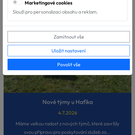
Marketingové cookies
Slouží pro personalizaci obsahu a reklam.
Zamítnout vše
Uložit nastavení
Povolit vše
Nové týmy u Hafíka
4.7.2026
Máme velkou radost z nových týmů, které završily
svou přípravu pro poskytování služeb za...