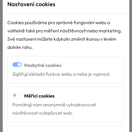
Nastavení cookies
Cookies používáme pro správné fungování webu a
volitelně také pro měření návštěvnosti nebo marketing.
Své nastavení můžete kdykoliv změnit ikonou v levém
dolním rohu.
Nezbytné cookies
Zajišťují základní funkce webu a nelze je vypnout.
Děkujeme Nadaci ČEZ
Měřicí cookies
15.4.2026
Pomáhají nám anonymně vyhodnocovat
Díky podpoře Nadace ČEZ můžeme dál pomáhat tam,
návštěvnost a zlepšovat web.
kde je to nejvíce potřeba! Velmi si vá...