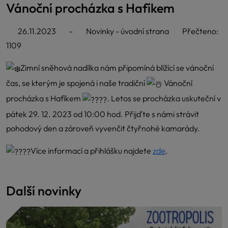
Vánoční procházka s Hafíkem
26.11.2023
-
Novinky - úvodní strana
Přečteno:
1109
Zimní sněhová nadílka nám připomíná blížící se vánoční
čas, se kterým je spojená i naše tradiční
Vánoční
procházka s Hafíkem
. Letos se procházka uskuteční v
pátek 29. 12. 2023 od 10:00 hod. Přijďte s námi strávit
pohodový den a zároveň vyvenčit čtyřnohé kamarády.
Více informací a přihlášku najdete
zde
.
Další novinky