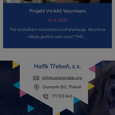
Projekt V4 AAS Volunteers
30.6.2026
Pes ve službách za asistence zvířat pracuje. Ale ptá se
někdo, jestli on sám chce? 🐾🐶...
Hafík Třeboň, z.s.
info@canisterapie.org
Domanín 150, Třeboň
777 153 845