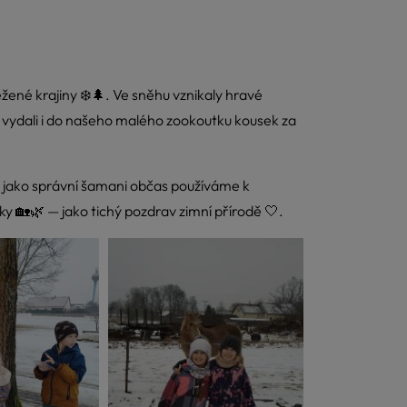
ené krajiny ❄️🌲. Ve sněhu vznikaly hravé
se vydali i do našeho malého zookoutku kousek za
rou jako správní šamani občas používáme k
ky 🏡🌿 — jako tichý pozdrav zimní přírodě 🤍.