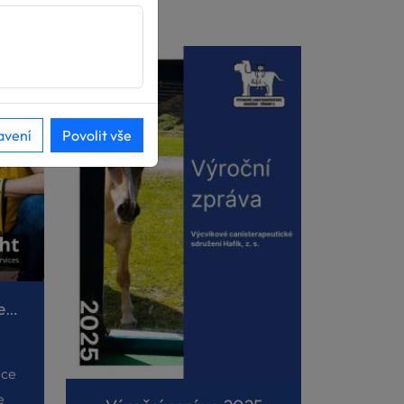
avení
Povolit vše
Projekt V4 AAS Volunteers
nce
e