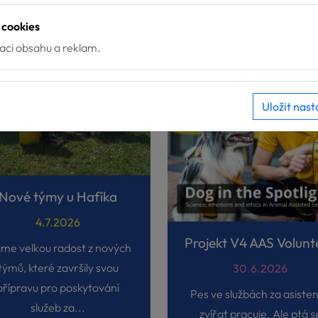
 cookies
zaci obsahu a reklam.
Uložit nast
Nové týmy u Hafíka
4.7.2026
me velkou radost z nových
týmů, které završily svou
30.6.2026
přípravu pro poskytování
Pes ve službách za asiste
služeb za...
zvířat pracuje. Ale ptá s