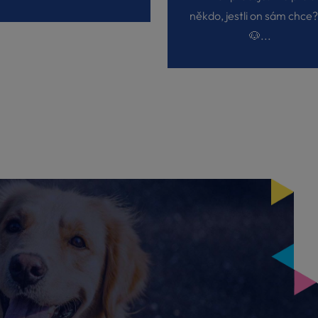
někdo, jestli on sám chce?
🐶...