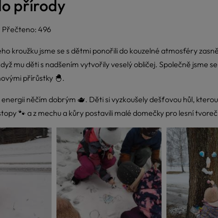
do přírody
Přečteno: 496
 kroužku jsme se s dětmi ponořili do kouzelné atmosféry zasněž
 když mu děti s nadšením vytvořily veselý obličej. Společně jsme 
novými přírůstky 🐣.
nili energii něčím dobrým 🫖. Děti si vyzkoušely dešťovou hůl, kte
 stopy 🐾 a z mechu a kůry postavili malé domečky pro lesní tvoreč