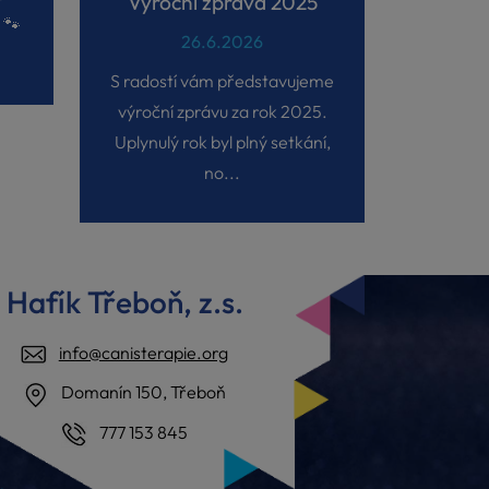
Výroční zpráva 2025
 🐾
26.6.2026
S radostí vám představujeme
výroční zprávu za rok 2025.
Uplynulý rok byl plný setkání,
no...
Hafík Třeboň, z.s.
info@canisterapie.org
Domanín 150, Třeboň
777 153 845