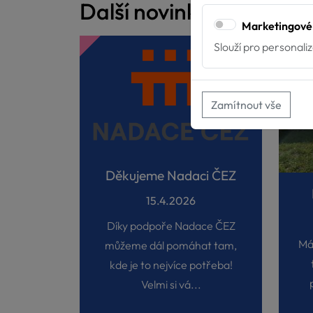
Další novinky
Marketingové
Slouží pro personali
Zamítnout vše
Děkujeme Nadaci ČEZ
15.4.2026
Díky podpoře Nadace ČEZ
Má
můžeme dál pomáhat tam,
kde je to nejvíce potřeba!
Velmi si vá...