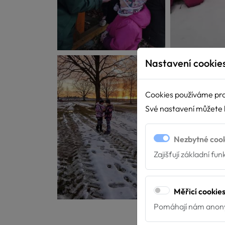
Nastavení cookie
Cookies používáme pro
Své nastavení můžete k
Nezbytné coo
Zajišťují základní fu
Měřicí cookie
Pomáhají nám anony