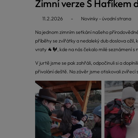
Zimní verze S Hafíkem 
11.2.2026
-
Novinky - úvodní strana
Na jednom zimním setkání našeho přírodovědného
příběhy se zvířátky a nedaleký dub doslova ožil,
vraty 🐐🐓, kde na nás čekalo milé seznámení s 
V jurtě jsme se pak zahřáli, odpočinuli si a dopl
přivolání deště. Na závěr jsme otiskovali zvířecí