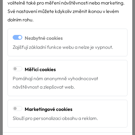
volitelně také pro měření návštěvnosti nebo marketing.
Detail akce: Mateřská škola
Své nastavení můžete kdykoliv změnit ikonou v levém
Roudné (České Budějovice)
dolním rohu.
Termín:
21.1.2026 - 9:00 - 10:00
Nezbytné cookies
Místo:
Mateřská škola Roudné (České
Zajišťují základní funkce webu a nelze je vypnout.
Budějovice), Roudné 122, 37007, České Budějovice
Délka akce:
60 minut
Měřicí cookies
Druh akce:
Zážitková
Pomáhají nám anonymně vyhodnocovat
Prostředí:
Indoor
návštěvnost a zlepšovat web.
Počet účastníků:
24
Marketingové cookies
Cílová skupina:
děti 4 - 6 let
Slouží pro personalizaci obsahu a reklam.
ZPĚT NA KALENDÁŘ