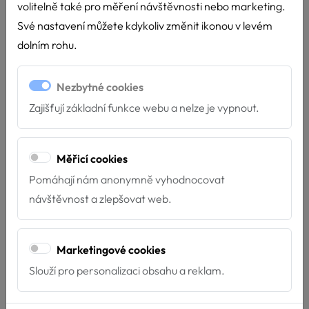
volitelně také pro měření návštěvnosti nebo marketing.
Detail akce: školní družina ZŠ
Své nastavení můžete kdykoliv změnit ikonou v levém
Nerudova, České Budějovice
dolním rohu.
Termín:
15.4.2026 - 14:00 - 15:00
Nezbytné cookies
Místo:
školní družina ZŠ Nerudova, České
Zajišťují základní funkce webu a nelze je vypnout.
Budějovice, Čéčova 66, 37004
Délka akce:
60 minut
Měřicí cookies
Druh akce:
Zážitková
Pomáhají nám anonymně vyhodnocovat
Prostředí:
Indoor
návštěvnost a zlepšovat web.
Počet účastníků:
30
Marketingové cookies
Cílová skupina:
žáci 1. - 2. třída
Slouží pro personalizaci obsahu a reklam.
ZPĚT NA KALENDÁŘ