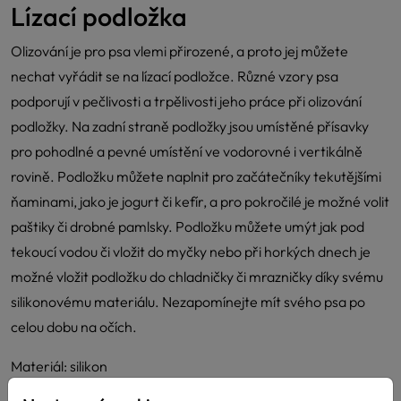
Lízací podložka
Olizování je pro psa vlemi přirozené, a proto jej můžete
nechat vyřádit se na lízací podložce. Různé vzory psa
podporují v pečlivosti a trpělivosti jeho práce při olizování
podložky. Na zadní straně podložky jsou umístěné přísavky
pro pohodlné a pevné umístění ve vodorovné i vertikálně
rovině. Podložku můžete naplnit pro začátečníky tekutějšími
ňaminami, jako je jogurt či kefír, a pro pokročilé je možné volit
paštiky či drobné pamlsky. Podložku můžete umýt jak pod
tekoucí vodou či vložit do myčky nebo při horkých dnech je
možné vložit podložku do chladničky či mrazničky díky svému
silikonovému materiálu. Nezapomínejte mít svého psa po
celou dobu na očích.
Materiál: silikon
Barva: fialová, šedá, béžová, světle modrá