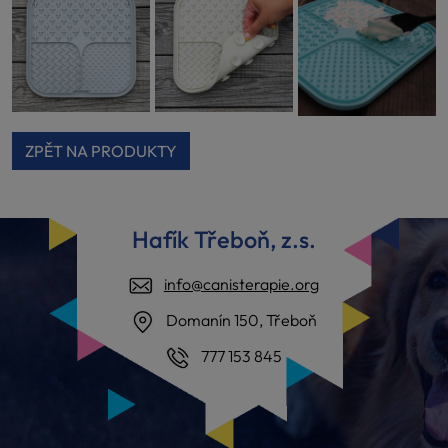
ZPĚT NA PRODUKTY
Hafík Třeboň, z.s.
info@canisterapie.org
Domanín 150, Třeboň
777 153 845