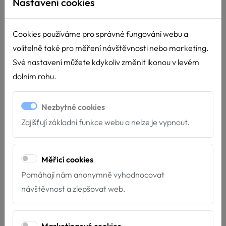
Nastavení cookies
Rozměr: 20 x 20 cm
Cookies používáme pro správné fungování webu a
volitelně také pro měření návštěvnosti nebo marketing.
Cena: 180 Kč s DPH
Své nastavení můžete kdykoliv změnit ikonou v levém
dolním rohu.
Nezbytné cookies
Počet kusů
Zajišťují základní funkce webu a nelze je vypnout.
Varianta
Měřicí cookies
Pomáhají nám anonymně vyhodnocovat
návštěvnost a zlepšovat web.
Koupit
VLOŽIT DO KOŠÍKU