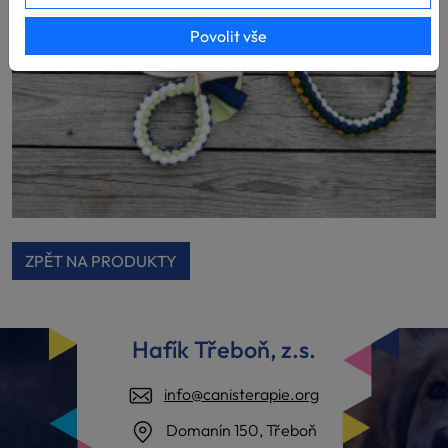
Povolit vše
ZPĚT NA PRODUKTY
Hafík Třeboň, z.s.
info@canisterapie.org
Domanín 150, Třeboň