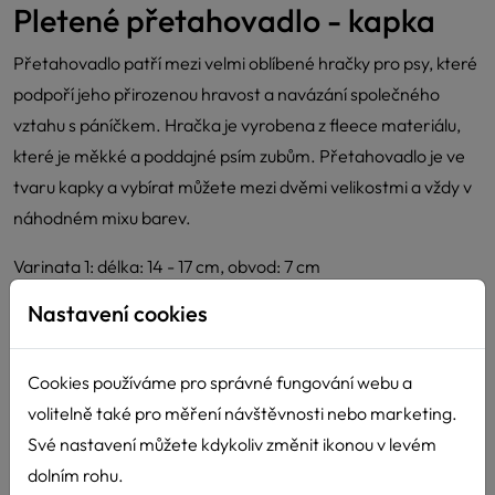
Pletené přetahovadlo - kapka
Přetahovadlo patří mezi velmi oblíbené hračky pro psy, které
podpoří jeho přirozenou hravost a navázání společného
vztahu s páníčkem. Hračka je vyrobena z fleece materiálu,
které je měkké a poddajné psím zubům. Přetahovadlo je ve
tvaru kapky a vybírat můžete mezi dvěmi velikostmi a vždy v
náhodném mixu barev.
Varinata 1: délka: 14 - 17 cm, obvod: 7 cm
Varianta 2: délka: 30 - 35 cm, obvod: 8 - 10 cm
Nastavení cookies
Cookies používáme pro správné fungování webu a
Cena: již od 90 Kč s DPH
volitelně také pro měření návštěvnosti nebo marketing.
Své nastavení můžete kdykoliv změnit ikonou v levém
dolním rohu.