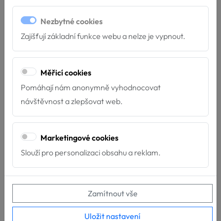
Počet kusů
Nezbytné cookies
Zajišťují základní funkce webu a nelze je vypnout.
Varianta
Měřicí cookies
Pomáhají nám anonymně vyhodnocovat
Koupit
VLOŽIT DO KOŠÍKU
návštěvnost a zlepšovat web.
Marketingové cookies
Slouží pro personalizaci obsahu a reklam.
Zamítnout vše
Uložit nastavení