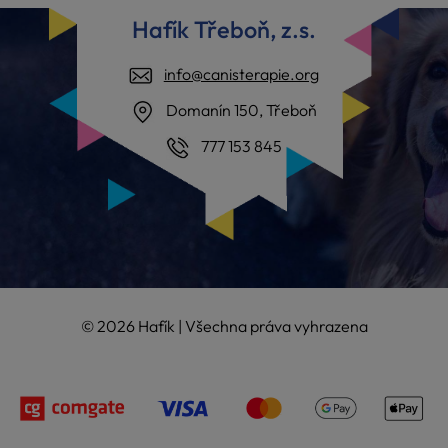
Hafík Třeboň, z.s.
info@canisterapie.org
Domanín 150, Třeboň
777 153 845
© 2026 Hafík | Všechna práva vyhrazena