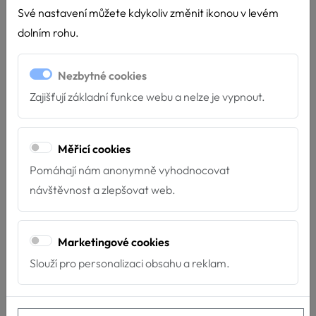
Své nastavení můžete kdykoliv změnit ikonou v levém
Cena: již od 20 Kč s DPH
dolním rohu.
Nezbytné cookies
Zajišťují základní funkce webu a nelze je vypnout.
Počet kusů
Měřicí cookies
Varianta
Pomáhají nám anonymně vyhodnocovat
návštěvnost a zlepšovat web.
Koupit
VLOŽIT DO KOŠÍKU
Marketingové cookies
Slouží pro personalizaci obsahu a reklam.