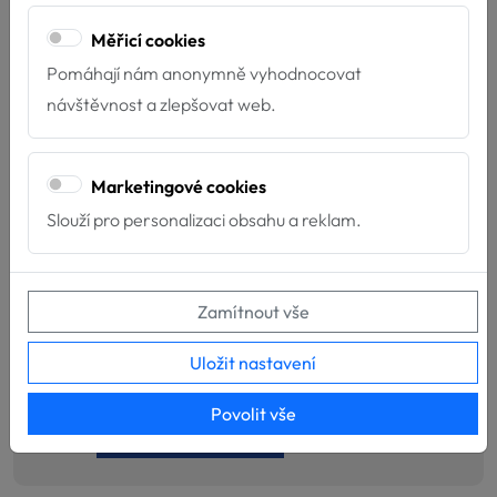
chápáno jako porušení práv vyplývající z ochranné známky.
Měřicí cookies
Za nedovolené sdílení, kopírování nebo šíření materiálu
Pomáhají nám anonymně vyhodnocovat
hrozí vymáhání škody dle $ 268 Trestního zákoníku. Webinář
návštěvnost a zlepšovat web.
byl vydán v roce 2025.
Marketingové cookies
Cena: 400 Kč s DPH
Slouží pro personalizaci obsahu a reklam.
Zamítnout vše
Počet kusů
Uložit nastavení
Povolit vše
Koupit
VLOŽIT DO KOŠÍKU