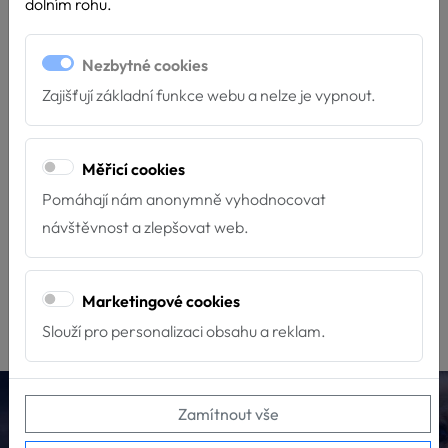
dolním rohu.
Stránka nenalezena
Nezbytné cookies
Litujeme, ale požadovaná stránka nebyla nalezena. Stránka
Zajišťují základní funkce webu a nelze je vypnout.
buď neexistuje, změnila se její adresa nebo již byly smazána.
Pokud si myslíte že jde o chybu,
napište nám
. Můžete se
vrátit
Měřicí cookies
na úvodní stranu
, nebo zkusit některý z následujících odkazů:
Pomáhají nám anonymně vyhodnocovat
návštěvnost a zlepšovat web.
O Hafíkovi
Kontakty
Psí škola
Chci podpořit
Jak se stát dobrovolníkem
O PADA
Marketingové cookies
Slouží pro personalizaci obsahu a reklam.
Hafík Třeboň, z.s.
Zamítnout vše
info@canisterapie.org