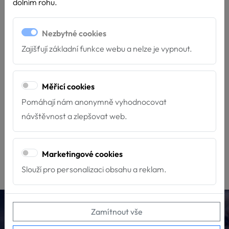
dolním rohu.
Stránka nenalezena
Nezbytné cookies
Litujeme, ale požadovaná stránka nebyla nalezena. Stránka
Zajišťují základní funkce webu a nelze je vypnout.
buď neexistuje, změnila se její adresa nebo již byly smazána.
Pokud si myslíte že jde o chybu,
napište nám
. Můžete se
vrátit
Měřicí cookies
na úvodní stranu
, nebo zkusit některý z následujících odkazů:
Pomáhají nám anonymně vyhodnocovat
návštěvnost a zlepšovat web.
O Hafíkovi
Kontakty
Psí škola
Chci podpořit
Jak se stát dobrovolníkem
O PADA
Marketingové cookies
Slouží pro personalizaci obsahu a reklam.
Hafík Třeboň, z.s.
Zamítnout vše
info@canisterapie.org