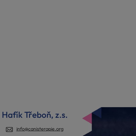
Hafík Třeboň, z.s.
info@canisterapie.org