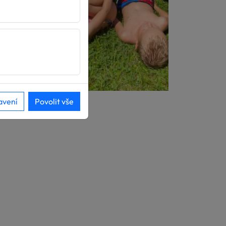
avení
Povolit vše