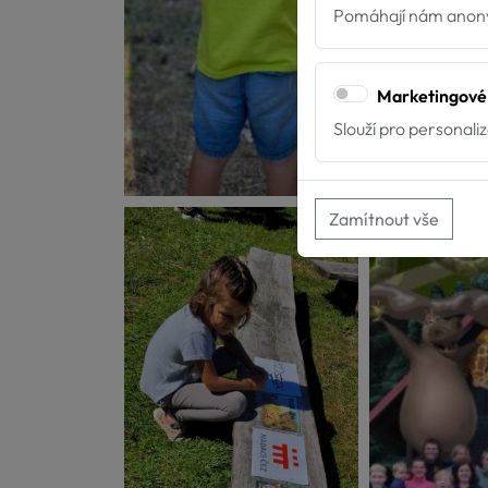
Pomáhají nám anony
Marketingové
Slouží pro personali
Zamítnout vše