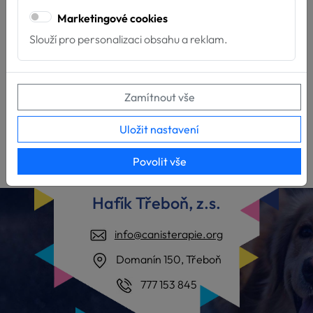
Marketingové cookies
Slouží pro personalizaci obsahu a reklam.
Zamítnout vše
Uložit nastavení
ZPĚT NA GALERIE
Povolit vše
Hafík Třeboň, z.s.
info@canisterapie.org
Domanín 150, Třeboň
777 153 845