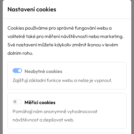
Fotogalerie
Nastavení cookies
Jarní vstupní testy 2023
Cookies používáme pro správné fungování webu a
volitelně také pro měření návštěvnosti nebo marketing.
Své nastavení můžete kdykoliv změnit ikonou v levém
dolním rohu.
Nezbytné cookies
Zajišťují základní funkce webu a nelze je vypnout.
Měřicí cookies
Pomáhají nám anonymně vyhodnocovat
návštěvnost a zlepšovat web.