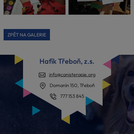
ZPĚT NA GALERIE
Hafík Třeboň, z.s.
info@canisterapie.org
Domanín 150, Třeboň
777 153 845