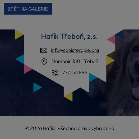
ZPĚT NA GALERIE
Hafík Třeboň, z.s.
info@canisterapie.org
Domanín 150, Třeboň
777 153 845
© 2026 Hafík | Všechna práva vyhrazena