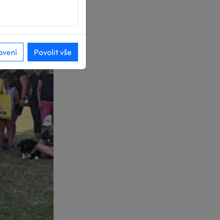
avení
Povolit vše