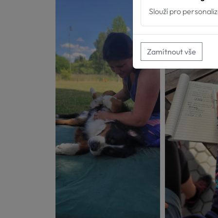
Slouží pro personali
Zamítnout vše