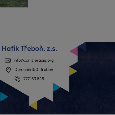
Hafík Třeboň, z.s.
info@canisterapie.org
Domanín 150, Třeboň
777 153 845