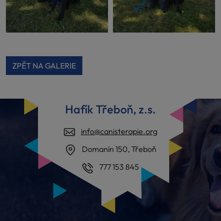
ZPĚT NA GALERIE
Hafík Třeboň, z.s.
info@canisterapie.org
Domanín 150, Třeboň
777 153 845