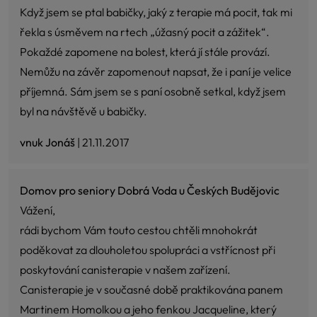
Když jsem se ptal babičky, jaký z terapie má pocit, tak mi
řekla s úsměvem na rtech „úžasný pocit a zážitek“.
Pokaždé zapomene na bolest, která jí stále provází.
Nemůžu na závěr zapomenout napsat, že i paní je velice
příjemná. Sám jsem se s paní osobně setkal, když jsem
byl na návštěvě u babičky.
vnuk Jonáš
| 21.11.2017
Domov pro seniory Dobrá Voda u Českých Budějovic
Vážení,
rádi bychom Vám touto cestou chtěli mnohokrát
poděkovat za dlouholetou spolupráci a vstřícnost při
poskytování canisterapie v našem zařízení.
Canisterapie je v současné době praktikována panem
Martinem Homolkou a jeho fenkou Jacqueline, který