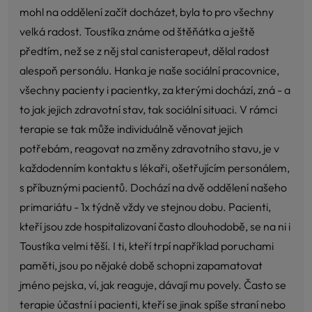
mohl na oddělení začít docházet, byla to pro všechny
velká radost. Toustíka známe od štěňátka a ještě
předtím, než se z něj stal canisterapeut, dělal radost
alespoň personálu. Hanka je naše sociální pracovnice,
všechny pacienty i pacientky, za kterými dochází, zná - a
to jak jejich zdravotní stav, tak sociální situaci. V rámci
terapie se tak může individuálně věnovat jejich
potřebám, reagovat na změny zdravotního stavu, je v
každodenním kontaktu s lékaři, ošetřujícím personálem,
s příbuznými pacientů. Dochází na dvě oddělení našeho
primariátu - 1x týdně vždy ve stejnou dobu. Pacienti,
kteří jsou zde hospitalizovaní často dlouhodobě, se na ni i
Toustíka velmi těší. I ti, kteří trpí například poruchami
paměti, jsou po nějaké době schopni zapamatovat
jméno pejska, ví, jak reaguje, dávají mu povely. Často se
terapie účastní i pacienti, kteří se jinak spíše straní nebo