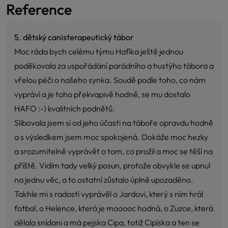
Reference
5. dětský canisterapeutický tábor
Moc ráda bych celému týmu Hafíka ještě jednou
poděkovala za uspořádání parádního a hustýho tábora a
vřelou péči o našeho synka. Soudě podle toho, co nám
vypráví a je toho překvapivě hodně, se mu dostalo
HAFO :-) kvalitních podnětů.
Slibovala jsem si od jeho účasti na táboře opravdu hodně
a s výsledkem jsem moc spokojená. Dokáže moc hezky
a srozumitelně vyprávět o tom, co prožil a moc se těší na
příště. Vidím tady velký posun, protože obvykle se upnul
na jednu věc, a to ostatní zůstalo úplně upozaděno.
Takhle mi s radostí vyprávěl o Jardovi, který s ním hrál
fotbal, o Helence, která je mooooc hodná, o Zuzce, která
dělala snídani a má pejska Cipa, totiž Cipíska a ten se