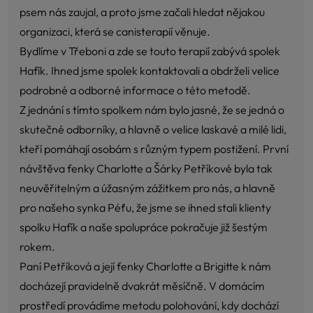
psem nás zaujal, a proto jsme začali hledat nějakou
organizaci, která se canisterapií věnuje.
Bydlíme v Třeboni a zde se touto terapií zabývá spolek
Hafík. Ihned jsme spolek kontaktovali a obdrželi velice
podrobné a odborné informace o této metodě.
Z jednání s tímto spolkem nám bylo jasné, že se jedná o
skutečné odborníky, a hlavně o velice laskavé a milé lidi,
kteří pomáhají osobám s různým typem postižení. První
návštěva fenky Charlotte a Šárky Petříkové byla tak
neuvěřitelným a úžasným zážitkem pro nás, a hlavně
pro našeho synka Péťu, že jsme se ihned stali klienty
spolku Hafík a naše spolupráce pokračuje již šestým
rokem.
Paní Petříková a její fenky Charlotte a Brigitte k nám
docházejí pravidelně dvakrát měsíčně. V domácím
prostředí provádíme metodu polohování, kdy dochází