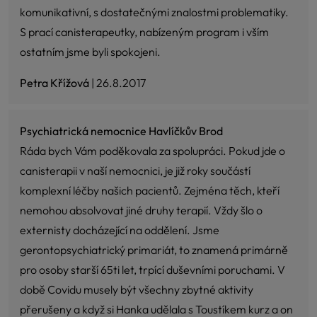
komunikativní, s dostatečnými znalostmi problematiky.
S prací canisterapeutky, nabízeným program i vším
ostatním jsme byli spokojeni.
Petra Křížová
| 26.8.2017
Psychiatrická nemocnice Havlíčkův Brod
Ráda bych Vám poděkovala za spolupráci. Pokud jde o
canisterapii v naší nemocnici, je již roky součástí
komplexní léčby našich pacientů. Zejména těch, kteří
nemohou absolvovat jiné druhy terapií. Vždy šlo o
externisty docházející na oddělení. Jsme
gerontopsychiatrický primariát, to znamená primárně
pro osoby starší 65ti let, trpící duševními poruchami. V
době Covidu musely být všechny zbytné aktivity
přerušeny a když si Hanka udělala s Toustíkem kurz a on