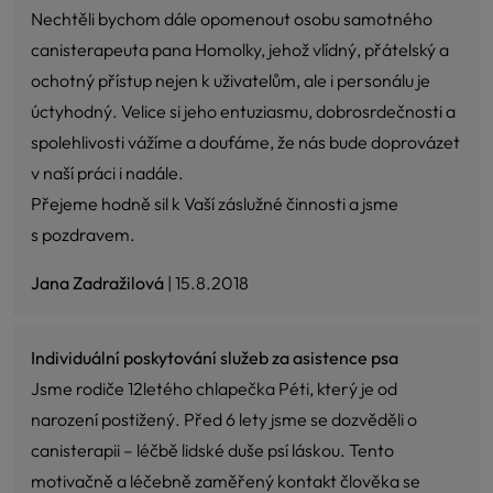
Nechtěli bychom dále opomenout osobu samotného
canisterapeuta pana Homolky, jehož vlídný, přátelský a
ochotný přístup nejen k uživatelům, ale i personálu je
úctyhodný. Velice si jeho entuziasmu, dobrosrdečnosti a
spolehlivosti vážíme a doufáme, že nás bude doprovázet
v naší práci i nadále.
Přejeme hodně sil k Vaší záslužné činnosti a jsme
s pozdravem.
Jana Zadražilová
| 15.8.2018
Individuální poskytování služeb za asistence psa
Jsme rodiče 12letého chlapečka Péti, který je od
narození postižený. Před 6 lety jsme se dozvěděli o
canisterapii – léčbě lidské duše psí láskou. Tento
motivačně a léčebně zaměřený kontakt člověka se