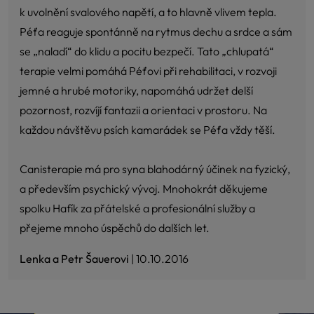
k uvolnění svalového napětí, a to hlavně vlivem tepla.
Péťa reaguje spontánně na rytmus dechu a srdce a sám
se „naladí“ do klidu a pocitu bezpečí. Tato „chlupatá“
terapie velmi pomáhá Péťovi při rehabilitaci, v rozvoji
jemné a hrubé motoriky, napomáhá udržet delší
pozornost, rozvíjí fantazii a orientaci v prostoru. Na
každou návštěvu psích kamarádek se Péťa vždy těší.
Canisterapie má pro syna blahodárný účinek na fyzický,
a především psychický vývoj. Mnohokrát děkujeme
spolku Hafík za přátelské a profesionální služby a
přejeme mnoho úspěchů do dalších let.
Lenka a Petr Šauerovi
| 10.10.2016