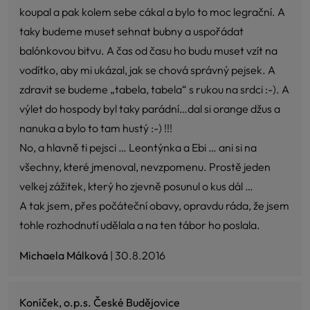
koupal a pak kolem sebe cákal a bylo to moc legrační. A
taky budeme muset sehnat bubny a uspořádat
balónkovou bitvu. A čas od času ho budu muset vzít na
vodítko, aby mi ukázal, jak se chová správný pejsek. A
zdravit se budeme „tabela, tabela“ s rukou na srdci :-). A
výlet do hospody byl taky parádní…dal si orange džus a
nanuka a bylo to tam hustý :-) !!!
No, a hlavně ti pejsci … Leontýnka a Ebi … ani si na
všechny, které jmenoval, nevzpomenu. Prostě jeden
velkej zážitek, který ho zjevně posunul o kus dál …
A tak jsem, přes počáteční obavy, opravdu ráda, že jsem
tohle rozhodnutí udělala a na ten tábor ho poslala.
Michaela Málková
| 30.8.2016
Koníček, o.p.s. České Budějovice