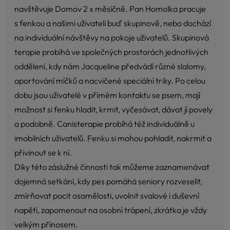
navštěvuje Domov 2 x měsíčně. Pan Homolka pracuje
s fenkou a našimi uživateli buď skupinově, nebo dochází
na individuální návštěvy na pokoje uživatelů. Skupinová
terapie probíhá ve společných prostorách jednotlivých
oddělení, kdy nám Jacqueline předvádí různé slalomy,
aportování míčků a nacvičené speciální triky. Po celou
dobu jsou uživatelé v přímém kontaktu se psem, mají
možnost si fenku hladit, krmit, vyčesávat, dávat jí povely
a podobně. Canisterapie probíhá též individuálně u
imobilních uživatelů. Fenku si mohou pohladit, nakrmit a
přivinout se k ní.
Díky této záslužné činnosti tak můžeme zaznamenávat
dojemná setkání, kdy pes pomáhá seniory rozveselit,
zmírňovat pocit osamělosti, uvolnit svalové i duševní
napětí, zapomenout na osobní trápení, zkrátka je vždy
velkým přínosem.